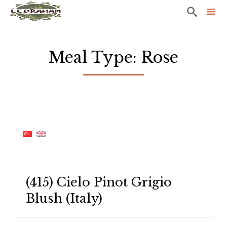

Sk
to
Meal Type:
Rose
co
(415) Cielo Pinot Grigio
Blush (Italy)